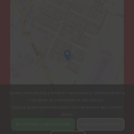
Questo sito utilizza cookie di varia natura. Continuando a
navigare acconsentite al loro utilizzo.
Oppure potete personalizzare l'accettazione dei cookies
stessi.
Leaflet
, ©
OpenStreetMap
contributors
ACCETTARE LE IMPOSTAZIONI
NASCONDI NOTIFICA