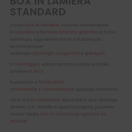
BOX IN LAMIERA
STANDARD
I nostri
box in lamiera
, costruiti interamente
in
tubolare
e la
miera zincata grecata
di forte
nervatura, rappresentano la soluzione più
economica per
realizzare
ripostigli
,
magazzini
e
garages
.
Il
montaggio
, estremamente rapido e facile,
avviene
in loco
.
Il prodotto è
facilmente
smontabile
e
rimontabile
in qualsiasi momento.
Oltre ai
box standard
, disponibili in due tipologie
diverse (cfr. tabelle in questa pagina), possimo
anche fornire
box in lamiera progettati su
misura.