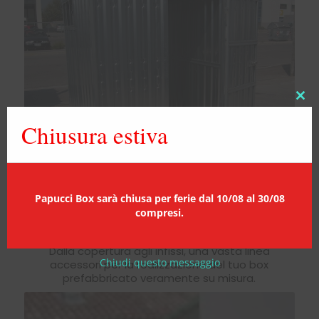
Clos
this
Chiusura estiva
mod
Papucci Box sarà chiusa per ferie dal 10/08 al 30/08
SCOPRI DI PIÙ
compresi.
Materiali e accessori
Dalla copertura agli infissi, una vasta linea
Chiudi questo messaggio
accessori per la realizzazione del tuo box
prefabbricato veramente su misura.