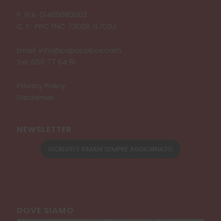
P. IVA: 01409080502
C. F.: PPC FNC 73D08 G702U
Email:
info@papuccibox.com
Tel:
050 77 64 81
Privacy Policy
Disclaimer
NEWSLETTER
ISCRIVITI E RIMANI SEMPRE AGGIORNATO
DOVE SIAMO