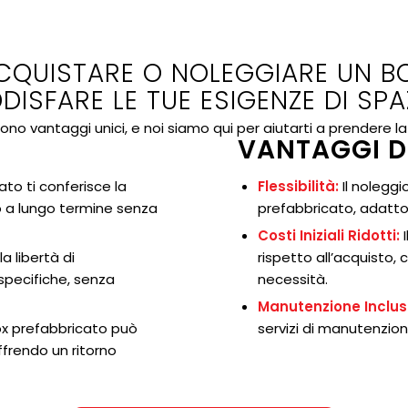
CQUISTARE O NOLEGGIARE UN B
DISFARE LE TUE ESIGENZE DI SPA
ono vantaggi unici, e noi siamo qui per aiutarti a prendere la
:
VANTAGGI D
to ti conferisce la
Flessibilità:
Il noleggio
lo a lungo termine senza
prefabbricato, adatto
Costi Iniziali Ridotti:
I
a libertà di
rispetto all’acquisto, 
specifiche, senza
necessità.
Manutenzione Inclus
x prefabbricato può
servizi di manutenzione
frendo un ritorno