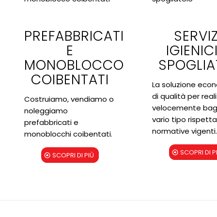
PREFABBRICATI
SERVIZ
E
IGIENICI
MONOBLOCCO
SPOGLIA
COIBENTATI
La soluzione eco
di qualità per real
Costruiamo, vendiamo o
velocemente bagn
noleggiamo
vario tipo rispett
prefabbricati e
normative vigenti.
monoblocchi coibentati.
SCOPRI DI P
SCOPRI DI PIÙ