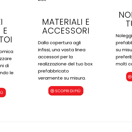
NO
I
MATERIALI E
T
 E
ACCESSORI
Noleggi
TOI
Dalla copertura agli
prefabb
infissi, una vasta linea
su misu
nomica
accessori per la
preferib
izzare
realizzazione del tuo box
molti ca
i di
prefabbricato
ando le
veramente su misura.
SCOPRI DI PIÙ
IÙ