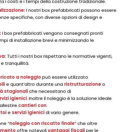
a i costi e i tempi della costruzione tradizionale.
alizzazione:
I nostri box prefabbricati possono essere
enze specifiche, con diverse opzioni di design e
:
I box prefabbricati vengono consegnati pronti
mpi di installazione brevi e minimizzando le
va:
Tutti i nostri box rispettano le normative vigenti,
 tranquillità.
ricato a noleggio
può essere utilizzato
ili
e quant’altro durante una
ristrutturazione
o
tà stagionali
che necessitano di
rvizi igienici
. Inoltre il noleggio è la soluzione ideale
allestire
cantieri con
toi
e
servizi igienici
di vario genere.
one “
noleggio con riscatto finale
” che oltre
gamento
offre notevoli
vantaggi fiscali
per le