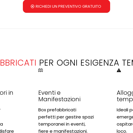
RICHIEDI UN PREVENTIVO GRATUITO
BBRICATI
PER OGNI ESIGENZA T
ri in
Eventi e
Allog
Manifestazioni
temp
r
Box prefabbricati
Ideali p
perfetti per gestire spazi
emerge
da
temporanei in eventi,
ospitar
disfare
fiere e manifestazioni.
loco.