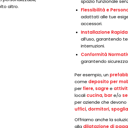
spazio funzionale senz
to altro.
Flessibilità e Person
adattati alle tue esig
accessori.
Installazione Rapida
all’uso, garantendo te
interruzioni.
Conformità Normati
garantendo sicurezza e
Per esempio, un
prefabb
come
deposito per mob
per
fiere
,
sagre
e
attivi
locali
cucina
,
bar
e/o
se
per aziende che devono 
uffici
,
dormitori
,
spoglia
Offriamo anche la soluzi
alla
dilatazione di pa