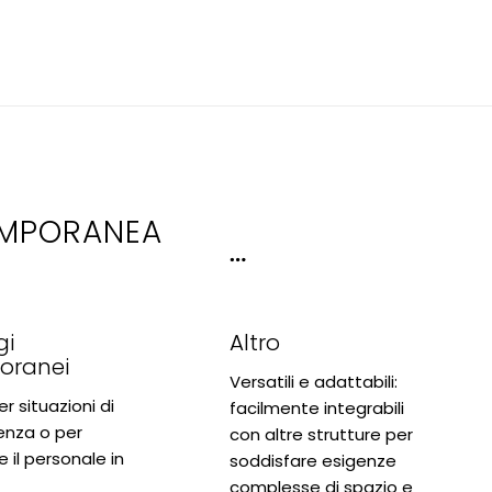
EMPORANEA
gi
Altro
oranei
Versatili e adattabili:
er situazioni di
facilmente integrabili
nza o per
con altre strutture per
e il personale in
soddisfare esigenze
complesse di spazio e