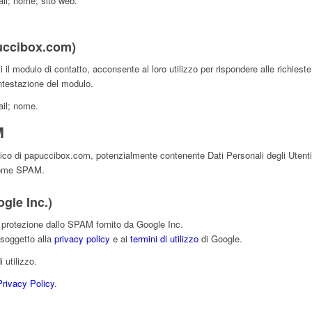
ail; nome; sito web.
uccibox.com)
 il modulo di contatto, acconsente al loro utilizzo per rispondere alle richieste
intestazione del modulo.
ail; nome.
M
ffico di papuccibox.com, potenzialmente contenente Dati Personali degli Utenti, al 
 come SPAM.
le Inc.)
protezione dallo SPAM fornito da Google Inc.
soggetto alla
privacy policy
e ai
termini di utilizzo
di Google.
i utilizzo.
Privacy Policy
.