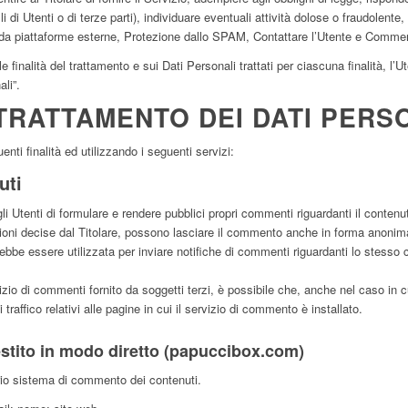
uelli di Utenti o di terze parti), individuare eventuali attività dolose o fraudolente
i da piattaforme esterne, Protezione dallo SPAM, Contattare l’Utente e Commen
e finalità del trattamento e sui Dati Personali trattati per ciascuna finalità, l’
li”.
TRATTAMENTO DEI DATI PERS
enti finalità ed utilizzando i seguenti servizi:
uti
i Utenti di formulare e rendere pubblici propri commenti riguardanti il conten
ioni decise dal Titolare, possono lasciare il commento anche in forma anonima. 
trebbe essere utilizzata per inviare notifiche di commenti riguardanti lo stesso
izio di commenti fornito da soggetti terzi, è possibile che, anche nel caso in cui 
raffico relativi alle pagine in cui il servizio di commento è installato.
tito in modo diretto (papuccibox.com)
io sistema di commento dei contenuti.