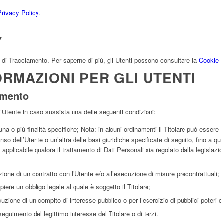
Privacy Policy
.
Y
 di Tracciamento. Per saperne di più, gli Utenti possono consultare la
Cookie 
ORMAZIONI PER GLI UTENTI
tamento
 all’Utente in caso sussista una delle seguenti condizioni:
na o più finalità specifiche; Nota: in alcuni ordinamenti il Titolare può essere 
o dell’Utente o un’altra delle basi giuridiche specificate di seguito, fino a q
 applicabile qualora il trattamento di Dati Personali sia regolato dalla legislaz
zione di un contratto con l’Utente e/o all’esecuzione di misure precontrattuali;
iere un obbligo legale al quale è soggetto il Titolare;
uzione di un compito di interesse pubblico o per l’esercizio di pubblici poteri di 
seguimento del legittimo interesse del Titolare o di terzi.