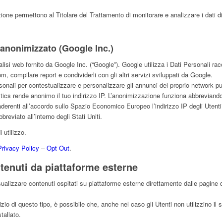
zione permettono al Titolare del Trattamento di monitorare e analizzare i dati di
 anonimizzato (Google Inc.)
lisi web fornito da Google Inc. (“Google”). Google utilizza i Dati Personali racc
m, compilare report e condividerli con gli altri servizi sviluppati da Google.
sonali per contestualizzare e personalizzare gli annunci del proprio network pub
ics rende anonimo il tuo indirizzo IP. L’anonimizzazione funziona abbreviando 
aderenti all’accordo sullo Spazio Economico Europeo l’indirizzo IP degli Utenti. 
breviato all’interno degli Stati Uniti.
i utilizzo.
Privacy Policy
–
Opt Out
.
tenuti da piattaforme esterne
sualizzare contenuti ospitati su piattaforme esterne direttamente dalle pagine
izio di questo tipo, è possibile che, anche nel caso gli Utenti non utilizzino il 
stallato.