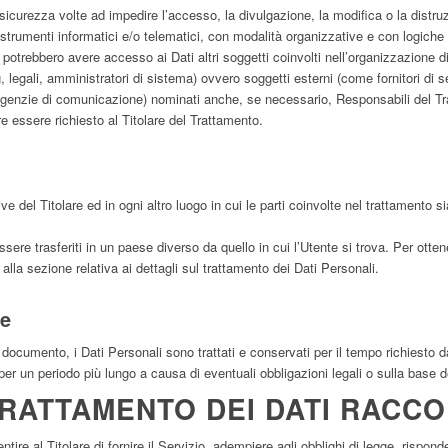
 sicurezza volte ad impedire l’accesso, la divulgazione, la modifica o la distru
strumenti informatici e/o telematici, con modalità organizzative e con logiche s
si, potrebbero avere accesso ai Dati altri soggetti coinvolti nell’organizzazion
egali, amministratori di sistema) ovvero soggetti esterni (come fornitori di servi
 agenzie di comunicazione) nominati anche, se necessario, Responsabili del Tra
 essere richiesto al Titolare del Trattamento.
ve del Titolare ed in ogni altro luogo in cui le parti coinvolte nel trattamento si
sere trasferiti in un paese diverso da quello in cui l’Utente si trova. Per ottene
alla sezione relativa ai dettagli sul trattamento dei Dati Personali.
ne
cumento, i Dati Personali sono trattati e conservati per il tempo richiesto dal
per un periodo più lungo a causa di eventuali obbligazioni legali o sulla base 
TRATTAMENTO DEI DATI RACCO
ntire al Titolare di fornire il Servizio, adempiere agli obblighi di legge, rispon