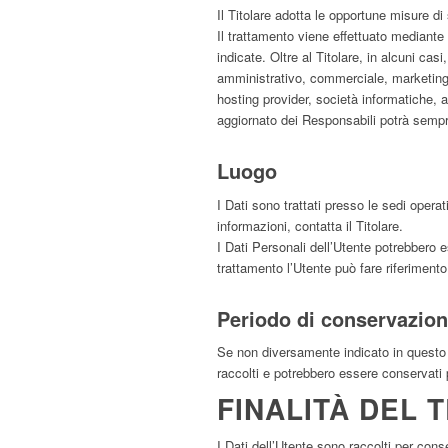
Il Titolare adotta le opportune misure di
Il trattamento viene effettuato mediante 
indicate. Oltre al Titolare, in alcuni ca
amministrativo, commerciale, marketing, l
hosting provider, società informatiche,
aggiornato dei Responsabili potrà sempre
Luogo
I Dati sono trattati presso le sedi operati
informazioni, contatta il Titolare.
I Dati Personali dell’Utente potrebbero es
trattamento l’Utente può fare riferimento 
Periodo di conservazio
Se non diversamente indicato in questo do
raccolti e potrebbero essere conservati 
FINALITÀ DEL 
I Dati dell’Utente sono raccolti per conse