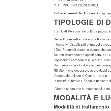
C. F.: PPC FNC 73D08 G702U
Indirizzo email del Titolare:
info@pap
TIPOLOGIE DI 
Fra i Dati Personali raccolti da papucci
Dettagli completi su ciascuna tipologia d
informativi visualizzati prima della racco
I Dati Personali possono essere liberame
Se non diversamente specificato, tutti i
papuccibox.com fornire il Servizio. Nei c
Dati, senza che ciò abbia alcuna consegu
Gli Utenti che dovessero avere dubbi su q
L’eventuale utilizzo di Cookie – o di alt
la finalità di fornire il Servizio richiest
L’Utente si assume la responsabilità dei
MODALITÀ E LU
Modalità di trattamento