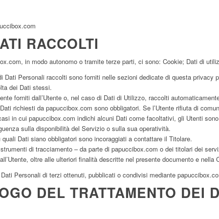
uccibox.com
DATI RACCOLTI
box.com, in modo autonomo o tramite terze parti, ci sono: Cookie; Dati di uti
i Dati Personali raccolti sono forniti nelle sezioni dedicate di questa privacy p
lta dei Dati stessi.
nte forniti dall’Utente o, nel caso di Dati di Utilizzo, raccolti automaticamen
 Dati richiesti da papuccibox.com sono obbligatori. Se l’Utente rifiuta di comun
asi in cui papuccibox.com indichi alcuni Dati come facoltativi, gli Utenti sono 
enza sulla disponibilità del Servizio o sulla sua operatività.
uali Dati siano obbligatori sono incoraggiati a contattare il Titolare.
ri strumenti di tracciamento – da parte di papuccibox.com o dei titolari dei serv
o dall’Utente, oltre alle ulteriori finalità descritte nel presente documento e nella
 Dati Personali di terzi ottenuti, pubblicati o condivisi mediante papuccibox.c
OGO DEL TRATTAMENTO DEI D