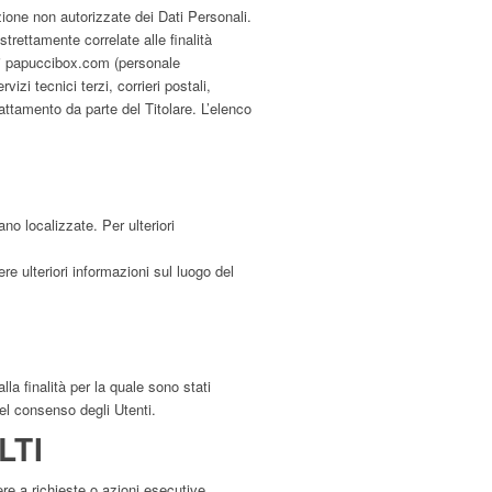
zione non autorizzate dei Dati Personali.
trettamente correlate alle finalità
e di papuccibox.com (personale
zi tecnici terzi, corrieri postali,
ttamento da parte del Titolare. L’elenco
ano localizzate. Per ulteriori
re ulteriori informazioni sul luogo del
la finalità per la quale sono stati
del consenso degli Utenti.
LTI
dere a richieste o azioni esecutive,